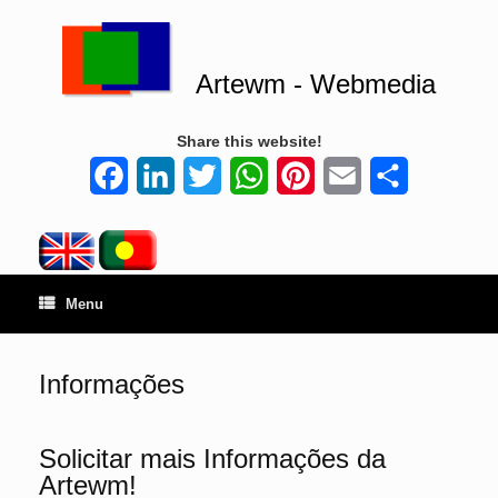
Artewm - Webmedia
Share this website!
Facebook
LinkedIn
Twitter
WhatsApp
Pinterest
Email
Share
Menu
Informações
Solicitar mais Informações da
Artewm!